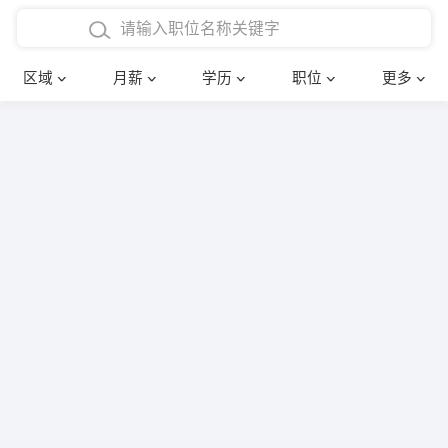
4000-5000元
本科
行政后勤
建筑装潢
确定
区域
月薪
学历
职位
更多
5000-8000元
硕士
销售岗位
教师
8000-12000元
博士
文员
护士
12000-20000元
财务会计
传单派发
其他
超市零售
促销导购
网络IT
保健按摩
快递员
前台接待
收银员
技术员/工程师
水电/机修
部门经理