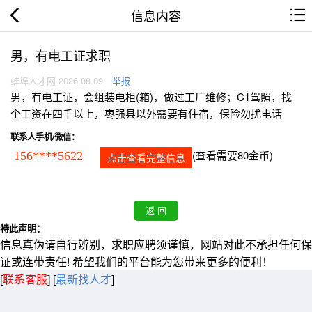
信息内容
男，有电工证求职
蚌埠人才网 2026.08.09
举报
男，有电工证，会组装电柜(箱)，做过工厂维修；C1驾照，找
个工资在四千以上，枣强县以外需要有住宿，保险勿扰电话
联系人手机/微信：
(查看需要80金币)
156****5622
点击查看完整信息
特此声明：
信息真伪请自行辨别，求职应聘须谨慎，网站对此不承担任何保
证或连带责任! 希望我们的平台能为您带来更多的便利！
[
联系客服
]
[
最新找人才
]