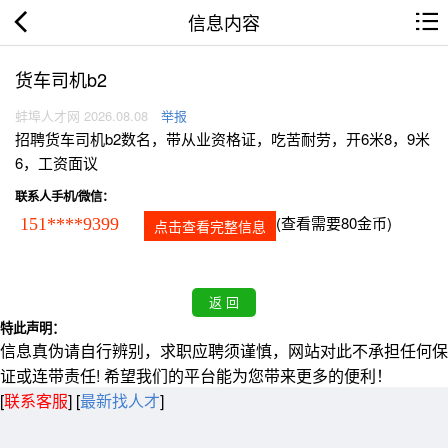
信息内容
货车司机b2
蚌埠人才网 2026.08.08
举报
招聘货车司机b2数名，带从业资格证，吃苦耐劳，开6米8，9米
6，工资面议
联系人手机/微信：
(查看需要80金币)
151****9399
点击查看完整信息
特此声明：
信息真伪请自行辨别，求职应聘须谨慎，网站对此不承担任何保
证或连带责任! 希望我们的平台能为您带来更多的便利！
[
联系客服
]
[
最新找人才
]